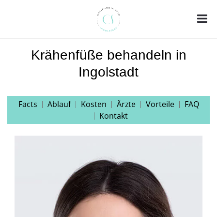
Krähenfüße behandeln in
Ingolstadt
Facts
Ablauf
Kosten
Ärzte
Vorteile
FAQ
Kontakt