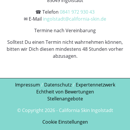
85049 Ingolstadt
☎ Telefon
0841 972 930 43
✉ E-Mail
ingolstadt@california-skin.de
Termine nach Vereinbarung
Solltest Du einen Termin nicht wahrnehmen können,
bitten wir Dich diesen mindestens 48 Stunden vorher
abzusagen.
Impressum
/
Datenschutz
/
Expertennetzwerk
Echtheit von Bewertungen
Stellenangebote
© Copyright
2026
- California Skin Ingolstadt
Cookie Einstellungen